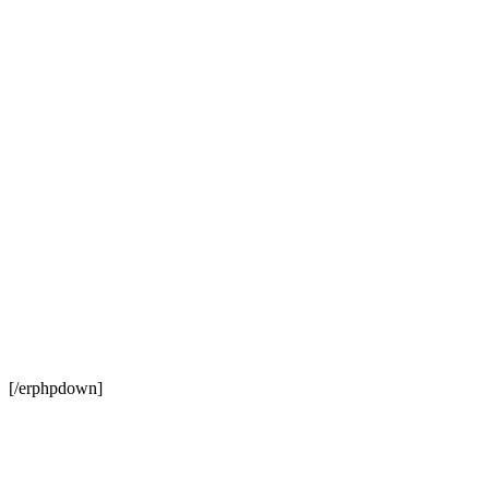
[/erphpdown]