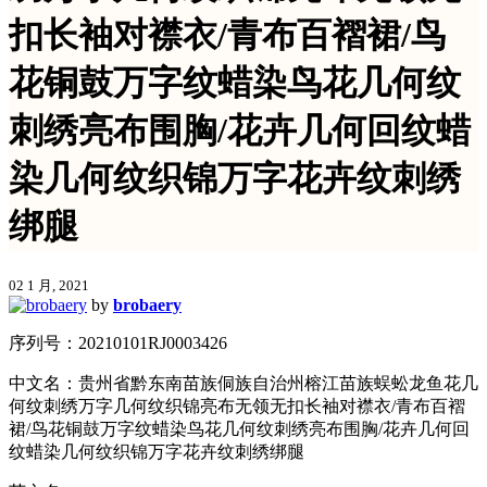
扣长袖对襟衣/青布百褶裙/鸟
花铜鼓万字纹蜡染鸟花几何纹
刺绣亮布围胸/花卉几何回纹蜡
染几何纹织锦万字花卉纹刺绣
绑腿
02 1 月, 2021
by
brobaery
序列号：20210101RJ0003426
中文名：贵州省黔东南苗族侗族自治州榕江苗族蜈蚣龙鱼花几
何纹刺绣万字几何纹织锦亮布无领无扣长袖对襟衣/青布百褶
裙/鸟花铜鼓万字纹蜡染鸟花几何纹刺绣亮布围胸/花卉几何回
纹蜡染几何纹织锦万字花卉纹刺绣绑腿