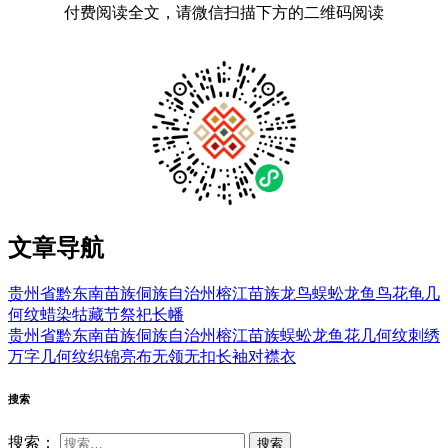
付费阅读全文，请微信扫描下方的二维码阅读
文章导航
贵州省黔东南苗族侗族自治州榕江苗族龙鸟蜈蚣龙鱼鸟花龟几
何纹蜡染牯藏节祭祀长幡
贵州省黔东南苗族侗族自治州榕江苗族蜈蚣龙鱼花几何纹刺绣
万字几何纹织锦亮布无领无扣长袖对襟衣
搜索
搜索：