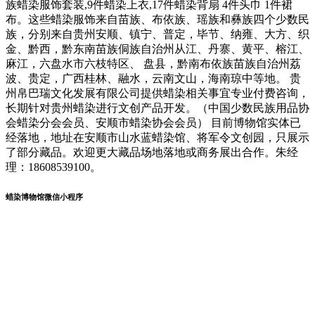
族蜡染服饰套装,9件蜡染上衣,17件蜡染背扇 4件头巾 1件裙
布。这些蜡染服饰来自苗族、布依族、瑶族和彝族四个少数民
族，分别来自贵州安顺、镇宁、普定，毕节、纳雍、大方、织
金、黔西，黔东南苗族侗族自治州从江、丹寨、黄平、榕江、
麻江，六盘水市六枝特区、 盘县，黔南布依族苗族自治州荔
波、贵定，广西桂林、融水，云南文山，海南琼中等地。 贵
州帛巴瑞文化发展有限公司提供蜡染相关事宜专业付费咨询，
长期针对贵州蜡染进行文创产品开发。（中国少数民族用品协
会蜡染分会会员、安顺市蜡染协会会员） 目前博物馆实体已
经落地，地址在安顺市山水蓝蜡染馆、将军令文创园，只展示
了部分藏品。欢迎更大藏品场地落地或商务展出合作。朱经
理：18608539100。
蜡染博物馆微信小程序