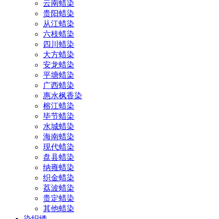
云南蜡染
贵阳蜡染
从江蜡染
六枝蜡染
四川蜡染
大方蜡染
安龙蜡染
平塘蜡染
广西蜡染
惠水枫香染
榕江蜡染
毕节蜡染
水城蜡染
海南蜡染
现代蜡染
盘县蜡染
纳雍蜡染
织金蜡染
荔波蜡染
贵定蜡染
其他蜡染
染织绣