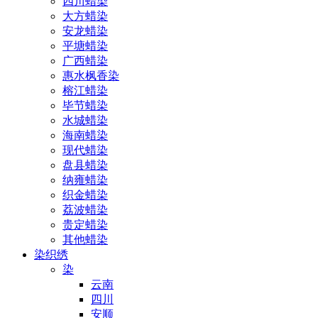
四川蜡染
大方蜡染
安龙蜡染
平塘蜡染
广西蜡染
惠水枫香染
榕江蜡染
毕节蜡染
水城蜡染
海南蜡染
现代蜡染
盘县蜡染
纳雍蜡染
织金蜡染
荔波蜡染
贵定蜡染
其他蜡染
染织绣
染
云南
四川
安顺