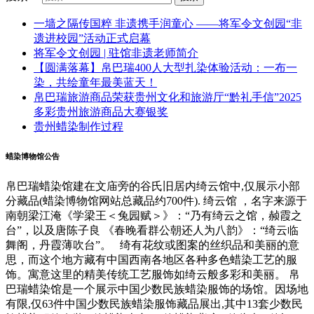
一墙之隔传国粹 非遗携手润童心 ——将军令文创园“非
遗进校园”活动正式启幕
将军令文创园 | 驻馆非遗老师简介
【圆满落幕】帛巴瑞400人大型扎染体验活动：一布一
染，共绘童年最美蓝天！
帛巴瑞旅游商品荣获贵州文化和旅游厅“黔礼手信”2025
多彩贵州旅游商品大赛银奖
贵州蜡染制作过程
蜡染博物馆公告
帛巴瑞蜡染馆建在文庙旁的谷氏旧居内绮云馆中,仅展示小部
分藏品(蜡染博物馆网站总藏品约700件). 绮云馆 ，名字来源于
南朝梁江淹《学梁王＜兔园赋＞》：“乃有绮云之馆，赪霞之
台”，以及唐陈子良 《春晚看群公朝还人为八韵》：“绮云临
舞阁，丹霞薄吹台”。 绮有花纹或图案的丝织品和美丽的意
思，而这个地方藏有中国西南各地区各种多色蜡染工艺的服
饰。寓意这里的精美传统工艺服饰如绮云般多彩和美丽。 帛
巴瑞蜡染馆是一个展示中国少数民族蜡染服饰的场馆。因场地
有限,仅63件中国少数民族蜡染服饰藏品展出,其中13套少数民