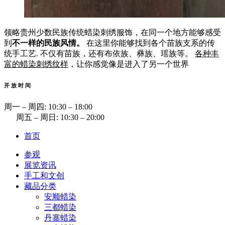
领略贵州少数民族传统蜡染刺绣服饰，在同一个地方能够感受
到
不一样的民族风情。
在这里你能够找到各个苗族支系的传
统手工艺. 不仅有苗族，还有布依族、彝族、瑶族等。
各种丰
富的蜡染刺绣纹样
，让你感觉像是进入了另一个世界
开 放 时 间
周一 ‒ 周四: 10:30 ‒ 18:00
周五 ‒ 周日: 10:30 ‒ 20:00
首页
参观
展览资讯
手工和文创
藏品分类
安顺蜡染
三都蜡染
丹寨蜡染