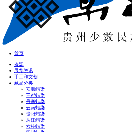
首页
参观
展览资讯
手工和文创
藏品分类
安顺蜡染
三都蜡染
丹寨蜡染
云南蜡染
贵阳蜡染
从江蜡染
六枝蜡染