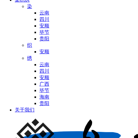
染
云南
四川
安顺
毕节
贵阳
织
安顺
绣
云南
四川
安顺
广西
毕节
海南
贵阳
关于我们