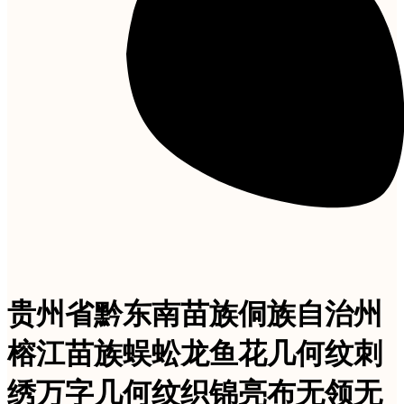
贵州省黔东南苗族侗族自治州
榕江苗族蜈蚣龙鱼花几何纹刺
绣万字几何纹织锦亮布无领无