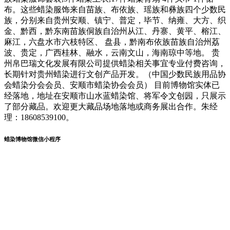
布。这些蜡染服饰来自苗族、布依族、瑶族和彝族四个少数民
族，分别来自贵州安顺、镇宁、普定，毕节、纳雍、大方、织
金、黔西，黔东南苗族侗族自治州从江、丹寨、黄平、榕江、
麻江，六盘水市六枝特区、 盘县，黔南布依族苗族自治州荔
波、贵定，广西桂林、融水，云南文山，海南琼中等地。 贵
州帛巴瑞文化发展有限公司提供蜡染相关事宜专业付费咨询，
长期针对贵州蜡染进行文创产品开发。（中国少数民族用品协
会蜡染分会会员、安顺市蜡染协会会员） 目前博物馆实体已
经落地，地址在安顺市山水蓝蜡染馆、将军令文创园，只展示
了部分藏品。欢迎更大藏品场地落地或商务展出合作。朱经
理：18608539100。
蜡染博物馆微信小程序