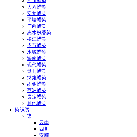
四川蜡染
大方蜡染
安龙蜡染
平塘蜡染
广西蜡染
惠水枫香染
榕江蜡染
毕节蜡染
水城蜡染
海南蜡染
现代蜡染
盘县蜡染
纳雍蜡染
织金蜡染
荔波蜡染
贵定蜡染
其他蜡染
染织绣
染
云南
四川
安顺