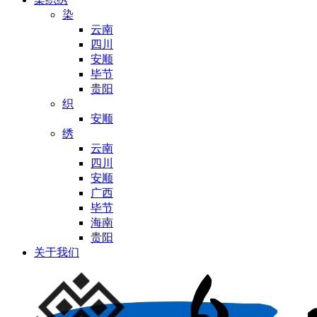
染
云南
四川
安顺
毕节
贵阳
织
安顺
绣
云南
四川
安顺
广西
毕节
海南
贵阳
关于我们