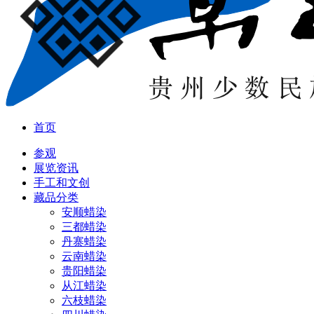
首页
参观
展览资讯
手工和文创
藏品分类
安顺蜡染
三都蜡染
丹寨蜡染
云南蜡染
贵阳蜡染
从江蜡染
六枝蜡染