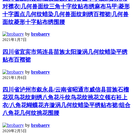
对襟衣|几何兽面纹三角十字纹贴布绣麻布马甲|菱形
十字圆点几何纹蜡染几何兽面纹刺绣百褶裙|几何兽
面纹菱形十字贴布绣围腰
by
brobaery
2021年1月7日
四川省宜宾市筠连县苗族太阳漩涡几何纹蜡染平绣
贴布百褶裙
by
brobaery
2021年1月6日
四川省泸州市叙永县/云南省昭通市威信县苗族石榴
花双鸟花纹刺绣八角花斗纹鸟花纹挑花立领右衽上
衣/八角花蝴蝶花卉漩涡几何纹蜡染平绣贴布裙/组合
八角花几何纹挑花围腰
by
brobaery
2020年2月5日