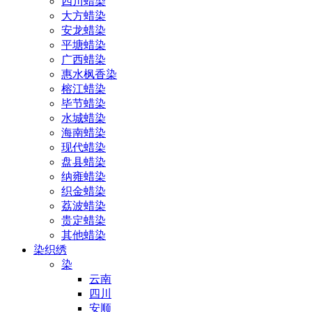
四川蜡染
大方蜡染
安龙蜡染
平塘蜡染
广西蜡染
惠水枫香染
榕江蜡染
毕节蜡染
水城蜡染
海南蜡染
现代蜡染
盘县蜡染
纳雍蜡染
织金蜡染
荔波蜡染
贵定蜡染
其他蜡染
染织绣
染
云南
四川
安顺