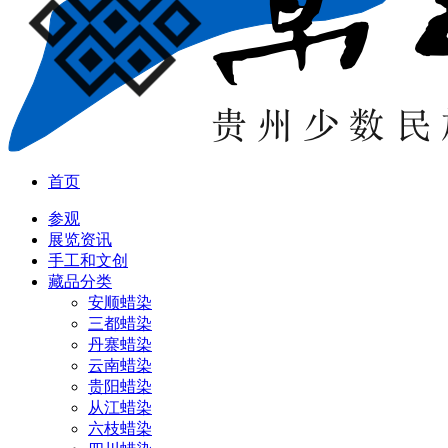
首页
参观
展览资讯
手工和文创
藏品分类
安顺蜡染
三都蜡染
丹寨蜡染
云南蜡染
贵阳蜡染
从江蜡染
六枝蜡染