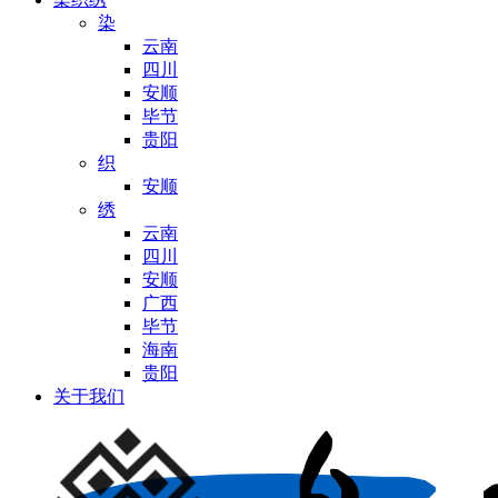
染
云南
四川
安顺
毕节
贵阳
织
安顺
绣
云南
四川
安顺
广西
毕节
海南
贵阳
关于我们