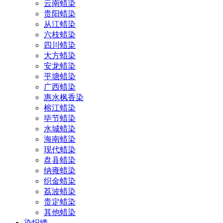
云南蜡染
贵阳蜡染
从江蜡染
六枝蜡染
四川蜡染
大方蜡染
安龙蜡染
平塘蜡染
广西蜡染
惠水枫香染
榕江蜡染
毕节蜡染
水城蜡染
海南蜡染
现代蜡染
盘县蜡染
纳雍蜡染
织金蜡染
荔波蜡染
贵定蜡染
其他蜡染
染织绣