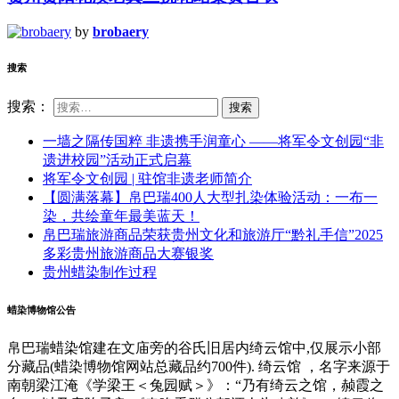
by
brobaery
搜索
搜索：
一墙之隔传国粹 非遗携手润童心 ——将军令文创园“非
遗进校园”活动正式启幕
将军令文创园 | 驻馆非遗老师简介
【圆满落幕】帛巴瑞400人大型扎染体验活动：一布一
染，共绘童年最美蓝天！
帛巴瑞旅游商品荣获贵州文化和旅游厅“黔礼手信”2025
多彩贵州旅游商品大赛银奖
贵州蜡染制作过程
蜡染博物馆公告
帛巴瑞蜡染馆建在文庙旁的谷氏旧居内绮云馆中,仅展示小部
分藏品(蜡染博物馆网站总藏品约700件). 绮云馆 ，名字来源于
南朝梁江淹《学梁王＜兔园赋＞》：“乃有绮云之馆，赪霞之