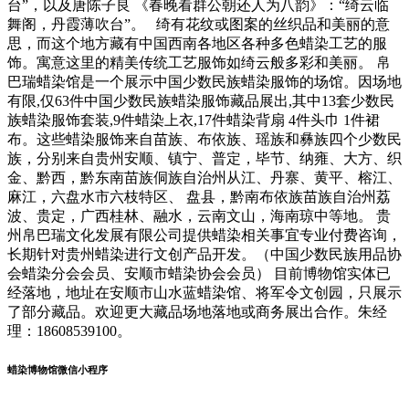
台”，以及唐陈子良 《春晚看群公朝还人为八韵》：“绮云临
舞阁，丹霞薄吹台”。 绮有花纹或图案的丝织品和美丽的意
思，而这个地方藏有中国西南各地区各种多色蜡染工艺的服
饰。寓意这里的精美传统工艺服饰如绮云般多彩和美丽。 帛
巴瑞蜡染馆是一个展示中国少数民族蜡染服饰的场馆。因场地
有限,仅63件中国少数民族蜡染服饰藏品展出,其中13套少数民
族蜡染服饰套装,9件蜡染上衣,17件蜡染背扇 4件头巾 1件裙
布。这些蜡染服饰来自苗族、布依族、瑶族和彝族四个少数民
族，分别来自贵州安顺、镇宁、普定，毕节、纳雍、大方、织
金、黔西，黔东南苗族侗族自治州从江、丹寨、黄平、榕江、
麻江，六盘水市六枝特区、 盘县，黔南布依族苗族自治州荔
波、贵定，广西桂林、融水，云南文山，海南琼中等地。 贵
州帛巴瑞文化发展有限公司提供蜡染相关事宜专业付费咨询，
长期针对贵州蜡染进行文创产品开发。（中国少数民族用品协
会蜡染分会会员、安顺市蜡染协会会员） 目前博物馆实体已
经落地，地址在安顺市山水蓝蜡染馆、将军令文创园，只展示
了部分藏品。欢迎更大藏品场地落地或商务展出合作。朱经
理：18608539100。
蜡染博物馆微信小程序