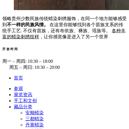
领略贵州少数民族传统蜡染刺绣服饰，在同一个地方能够感受
到
不一样的民族风情。
在这里你能够找到各个苗族支系的传
统手工艺. 不仅有苗族，还有布依族、彝族、瑶族等。
各种丰
富的蜡染刺绣纹样
，让你感觉像是进入了另一个世界
开 放 时 间
周一 ‒ 周四: 10:30 ‒ 18:00
周五 ‒ 周日: 10:30 ‒ 20:00
首页
参观
展览资讯
手工和文创
藏品分类
安顺蜡染
三都蜡染
丹寨蜡染