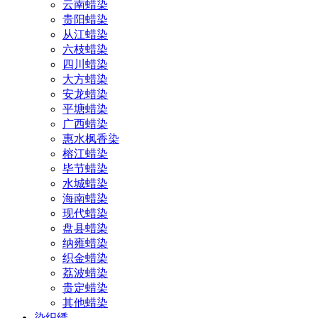
云南蜡染
贵阳蜡染
从江蜡染
六枝蜡染
四川蜡染
大方蜡染
安龙蜡染
平塘蜡染
广西蜡染
惠水枫香染
榕江蜡染
毕节蜡染
水城蜡染
海南蜡染
现代蜡染
盘县蜡染
纳雍蜡染
织金蜡染
荔波蜡染
贵定蜡染
其他蜡染
染织绣