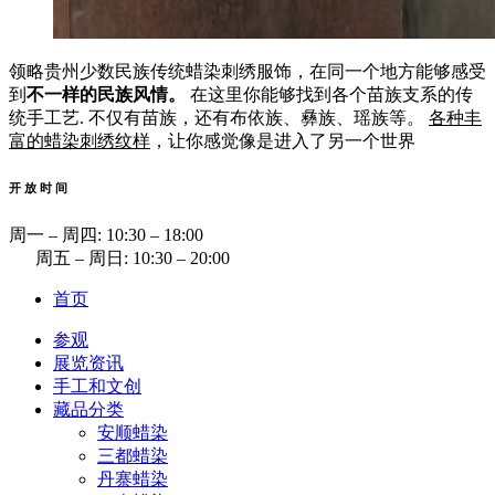
领略贵州少数民族传统蜡染刺绣服饰，在同一个地方能够感受
到
不一样的民族风情。
在这里你能够找到各个苗族支系的传
统手工艺. 不仅有苗族，还有布依族、彝族、瑶族等。
各种丰
富的蜡染刺绣纹样
，让你感觉像是进入了另一个世界
开 放 时 间
周一 ‒ 周四: 10:30 ‒ 18:00
周五 ‒ 周日: 10:30 ‒ 20:00
首页
参观
展览资讯
手工和文创
藏品分类
安顺蜡染
三都蜡染
丹寨蜡染