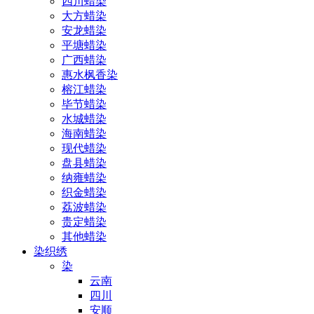
四川蜡染
大方蜡染
安龙蜡染
平塘蜡染
广西蜡染
惠水枫香染
榕江蜡染
毕节蜡染
水城蜡染
海南蜡染
现代蜡染
盘县蜡染
纳雍蜡染
织金蜡染
荔波蜡染
贵定蜡染
其他蜡染
染织绣
染
云南
四川
安顺