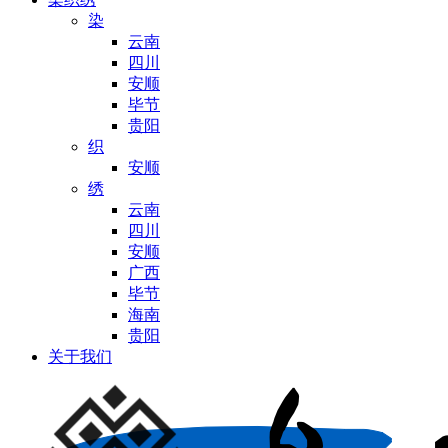
染
云南
四川
安顺
毕节
贵阳
织
安顺
绣
云南
四川
安顺
广西
毕节
海南
贵阳
关于我们