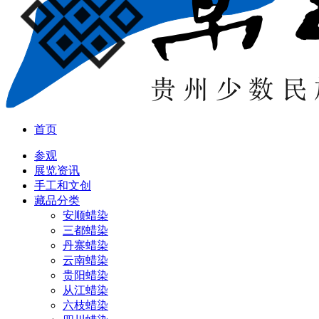
首页
参观
展览资讯
手工和文创
藏品分类
安顺蜡染
三都蜡染
丹寨蜡染
云南蜡染
贵阳蜡染
从江蜡染
六枝蜡染