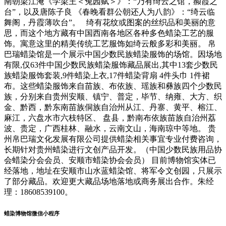
南朝梁江淹《学梁王＜兔园赋＞》：“乃有绮云之馆，赪霞之
台”，以及唐陈子良 《春晚看群公朝还人为八韵》：“绮云临
舞阁，丹霞薄吹台”。 绮有花纹或图案的丝织品和美丽的意
思，而这个地方藏有中国西南各地区各种多色蜡染工艺的服
饰。寓意这里的精美传统工艺服饰如绮云般多彩和美丽。 帛
巴瑞蜡染馆是一个展示中国少数民族蜡染服饰的场馆。因场地
有限,仅63件中国少数民族蜡染服饰藏品展出,其中13套少数民
族蜡染服饰套装,9件蜡染上衣,17件蜡染背扇 4件头巾 1件裙
布。这些蜡染服饰来自苗族、布依族、瑶族和彝族四个少数民
族，分别来自贵州安顺、镇宁、普定，毕节、纳雍、大方、织
金、黔西，黔东南苗族侗族自治州从江、丹寨、黄平、榕江、
麻江，六盘水市六枝特区、 盘县，黔南布依族苗族自治州荔
波、贵定，广西桂林、融水，云南文山，海南琼中等地。 贵
州帛巴瑞文化发展有限公司提供蜡染相关事宜专业付费咨询，
长期针对贵州蜡染进行文创产品开发。（中国少数民族用品协
会蜡染分会会员、安顺市蜡染协会会员） 目前博物馆实体已
经落地，地址在安顺市山水蓝蜡染馆、将军令文创园，只展示
了部分藏品。欢迎更大藏品场地落地或商务展出合作。朱经
理：18608539100。
蜡染博物馆微信小程序