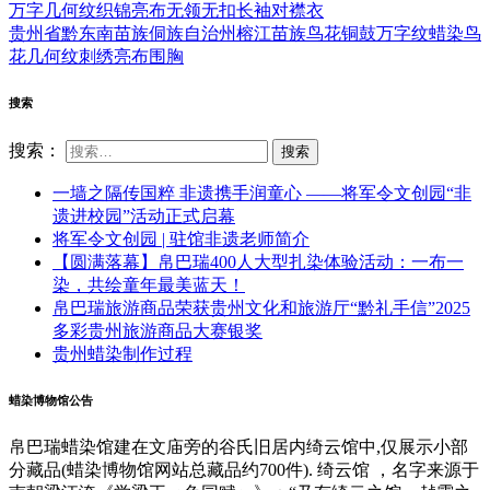
万字几何纹织锦亮布无领无扣长袖对襟衣
贵州省黔东南苗族侗族自治州榕江苗族鸟花铜鼓万字纹蜡染鸟
花几何纹刺绣亮布围胸
搜索
搜索：
一墙之隔传国粹 非遗携手润童心 ——将军令文创园“非
遗进校园”活动正式启幕
将军令文创园 | 驻馆非遗老师简介
【圆满落幕】帛巴瑞400人大型扎染体验活动：一布一
染，共绘童年最美蓝天！
帛巴瑞旅游商品荣获贵州文化和旅游厅“黔礼手信”2025
多彩贵州旅游商品大赛银奖
贵州蜡染制作过程
蜡染博物馆公告
帛巴瑞蜡染馆建在文庙旁的谷氏旧居内绮云馆中,仅展示小部
分藏品(蜡染博物馆网站总藏品约700件). 绮云馆 ，名字来源于