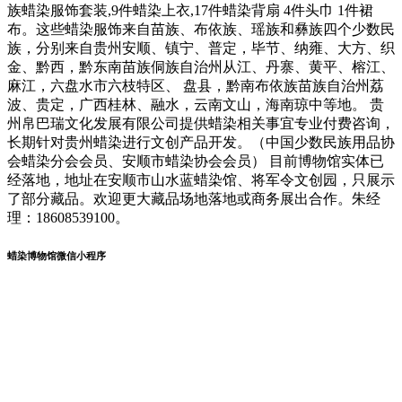
族蜡染服饰套装,9件蜡染上衣,17件蜡染背扇 4件头巾 1件裙
布。这些蜡染服饰来自苗族、布依族、瑶族和彝族四个少数民
族，分别来自贵州安顺、镇宁、普定，毕节、纳雍、大方、织
金、黔西，黔东南苗族侗族自治州从江、丹寨、黄平、榕江、
麻江，六盘水市六枝特区、 盘县，黔南布依族苗族自治州荔
波、贵定，广西桂林、融水，云南文山，海南琼中等地。 贵
州帛巴瑞文化发展有限公司提供蜡染相关事宜专业付费咨询，
长期针对贵州蜡染进行文创产品开发。（中国少数民族用品协
会蜡染分会会员、安顺市蜡染协会会员） 目前博物馆实体已
经落地，地址在安顺市山水蓝蜡染馆、将军令文创园，只展示
了部分藏品。欢迎更大藏品场地落地或商务展出合作。朱经
理：18608539100。
蜡染博物馆微信小程序