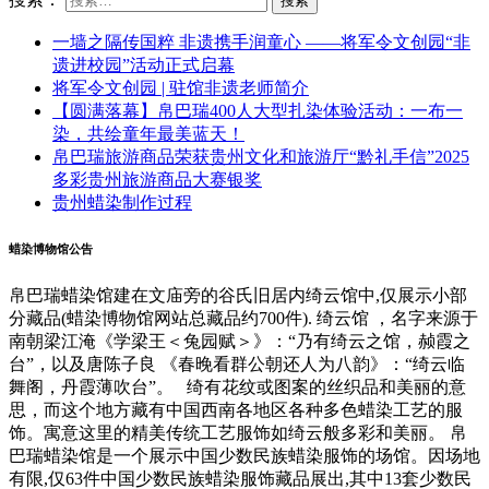
一墙之隔传国粹 非遗携手润童心 ——将军令文创园“非
遗进校园”活动正式启幕
将军令文创园 | 驻馆非遗老师简介
【圆满落幕】帛巴瑞400人大型扎染体验活动：一布一
染，共绘童年最美蓝天！
帛巴瑞旅游商品荣获贵州文化和旅游厅“黔礼手信”2025
多彩贵州旅游商品大赛银奖
贵州蜡染制作过程
蜡染博物馆公告
帛巴瑞蜡染馆建在文庙旁的谷氏旧居内绮云馆中,仅展示小部
分藏品(蜡染博物馆网站总藏品约700件). 绮云馆 ，名字来源于
南朝梁江淹《学梁王＜兔园赋＞》：“乃有绮云之馆，赪霞之
台”，以及唐陈子良 《春晚看群公朝还人为八韵》：“绮云临
舞阁，丹霞薄吹台”。 绮有花纹或图案的丝织品和美丽的意
思，而这个地方藏有中国西南各地区各种多色蜡染工艺的服
饰。寓意这里的精美传统工艺服饰如绮云般多彩和美丽。 帛
巴瑞蜡染馆是一个展示中国少数民族蜡染服饰的场馆。因场地
有限,仅63件中国少数民族蜡染服饰藏品展出,其中13套少数民