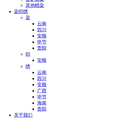
其他蜡染
染织绣
染
云南
四川
安顺
毕节
贵阳
织
安顺
绣
云南
四川
安顺
广西
毕节
海南
贵阳
关于我们