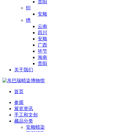
贵阳
织
安顺
绣
云南
四川
安顺
广西
毕节
海南
贵阳
关于我们
首页
参观
展览资讯
手工和文创
藏品分类
安顺蜡染