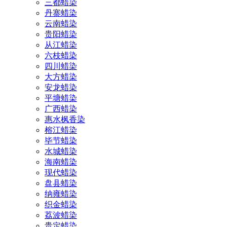
三都蜡染
丹寨蜡染
云南蜡染
贵阳蜡染
从江蜡染
六枝蜡染
四川蜡染
大方蜡染
安龙蜡染
平塘蜡染
广西蜡染
惠水枫香染
榕江蜡染
毕节蜡染
水城蜡染
海南蜡染
现代蜡染
盘县蜡染
纳雍蜡染
织金蜡染
荔波蜡染
贵定蜡染