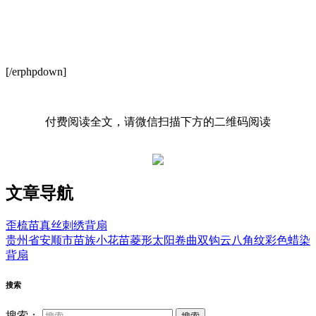
[/erphpdown]
付费阅读全文，请微信扫描下方的二维码阅读
文章导航
歪梳苗真丝刺绣背扇
贵州省安顺市苗族小花苗菱形太阳卷曲双钩云八角纹彩色蜡染
背扇
搜索
搜索：