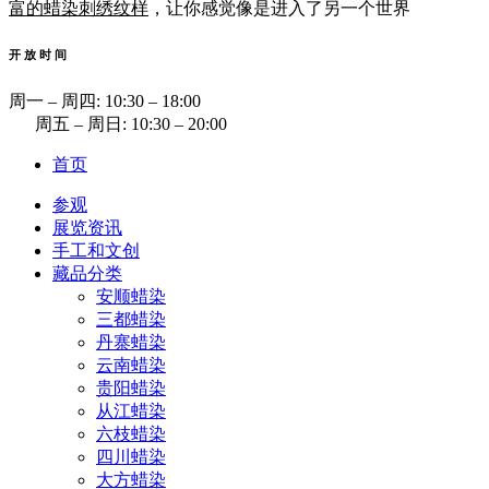
富的蜡染刺绣纹样
，让你感觉像是进入了另一个世界
开 放 时 间
周一 ‒ 周四: 10:30 ‒ 18:00
周五 ‒ 周日: 10:30 ‒ 20:00
首页
参观
展览资讯
手工和文创
藏品分类
安顺蜡染
三都蜡染
丹寨蜡染
云南蜡染
贵阳蜡染
从江蜡染
六枝蜡染
四川蜡染
大方蜡染