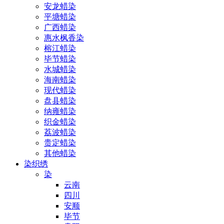
安龙蜡染
平塘蜡染
广西蜡染
惠水枫香染
榕江蜡染
毕节蜡染
水城蜡染
海南蜡染
现代蜡染
盘县蜡染
纳雍蜡染
织金蜡染
荔波蜡染
贵定蜡染
其他蜡染
染织绣
染
云南
四川
安顺
毕节