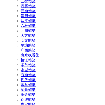
三都蜡染
丹寨蜡染
云南蜡染
贵阳蜡染
从江蜡染
六枝蜡染
四川蜡染
大方蜡染
安龙蜡染
平塘蜡染
广西蜡染
惠水枫香染
榕江蜡染
毕节蜡染
水城蜡染
海南蜡染
现代蜡染
盘县蜡染
纳雍蜡染
织金蜡染
荔波蜡染
贵定蜡染