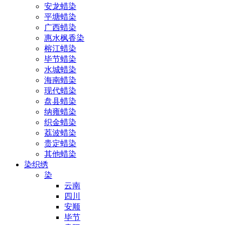
安龙蜡染
平塘蜡染
广西蜡染
惠水枫香染
榕江蜡染
毕节蜡染
水城蜡染
海南蜡染
现代蜡染
盘县蜡染
纳雍蜡染
织金蜡染
荔波蜡染
贵定蜡染
其他蜡染
染织绣
染
云南
四川
安顺
毕节