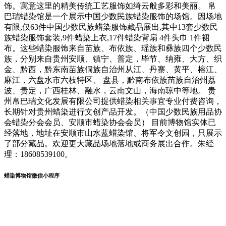
饰。寓意这里的精美传统工艺服饰如绮云般多彩和美丽。 帛
巴瑞蜡染馆是一个展示中国少数民族蜡染服饰的场馆。因场地
有限,仅63件中国少数民族蜡染服饰藏品展出,其中13套少数民
族蜡染服饰套装,9件蜡染上衣,17件蜡染背扇 4件头巾 1件裙
布。这些蜡染服饰来自苗族、布依族、瑶族和彝族四个少数民
族，分别来自贵州安顺、镇宁、普定，毕节、纳雍、大方、织
金、黔西，黔东南苗族侗族自治州从江、丹寨、黄平、榕江、
麻江，六盘水市六枝特区、 盘县，黔南布依族苗族自治州荔
波、贵定，广西桂林、融水，云南文山，海南琼中等地。 贵
州帛巴瑞文化发展有限公司提供蜡染相关事宜专业付费咨询，
长期针对贵州蜡染进行文创产品开发。（中国少数民族用品协
会蜡染分会会员、安顺市蜡染协会会员） 目前博物馆实体已
经落地，地址在安顺市山水蓝蜡染馆、将军令文创园，只展示
了部分藏品。欢迎更大藏品场地落地或商务展出合作。朱经
理：18608539100。
蜡染博物馆微信小程序