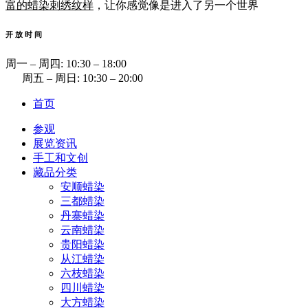
富的蜡染刺绣纹样
，让你感觉像是进入了另一个世界
开 放 时 间
周一 ‒ 周四: 10:30 ‒ 18:00
周五 ‒ 周日: 10:30 ‒ 20:00
首页
参观
展览资讯
手工和文创
藏品分类
安顺蜡染
三都蜡染
丹寨蜡染
云南蜡染
贵阳蜡染
从江蜡染
六枝蜡染
四川蜡染
大方蜡染