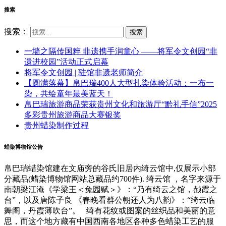
搜索
搜索：
一墙之隔传国粹 非遗携手润童心 ——将军令文创园“非
遗进校园”活动正式启幕
将军令文创园 | 驻馆非遗老师简介
【圆满落幕】帛巴瑞400人大型扎染体验活动：一布一
染，共绘童年最美蓝天！
帛巴瑞旅游商品荣获贵州文化和旅游厅“黔礼手信”2025
多彩贵州旅游商品大赛银奖
贵州蜡染制作过程
蜡染博物馆公告
帛巴瑞蜡染馆建在文庙旁的谷氏旧居内绮云馆中,仅展示小部
分藏品(蜡染博物馆网站总藏品约700件). 绮云馆 ，名字来源于
南朝梁江淹《学梁王＜兔园赋＞》：“乃有绮云之馆，赪霞之
台”，以及唐陈子良 《春晚看群公朝还人为八韵》：“绮云临
舞阁，丹霞薄吹台”。 绮有花纹或图案的丝织品和美丽的意
思，而这个地方藏有中国西南各地区各种多色蜡染工艺的服