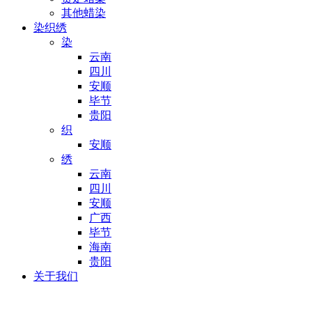
其他蜡染
染织绣
染
云南
四川
安顺
毕节
贵阳
织
安顺
绣
云南
四川
安顺
广西
毕节
海南
贵阳
关于我们