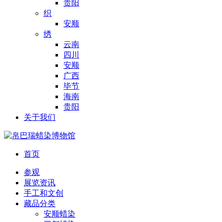
贵阳
织
安顺
绣
云南
四川
安顺
广西
毕节
海南
贵阳
关于我们
首页
参观
展览资讯
手工和文创
藏品分类
安顺蜡染