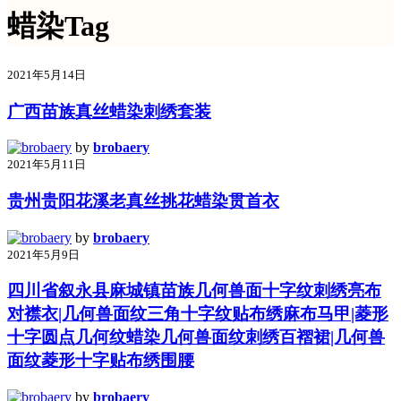
蜡染Tag
2021年5月14日
广西苗族真丝蜡染刺绣套装
by
brobaery
2021年5月11日
贵州贵阳花溪老真丝挑花蜡染贯首衣
by
brobaery
2021年5月9日
四川省叙永县麻城镇苗族几何兽面十字纹刺绣亮布
对襟衣|几何兽面纹三角十字纹贴布绣麻布马甲|菱形
十字圆点几何纹蜡染几何兽面纹刺绣百褶裙|几何兽
面纹菱形十字贴布绣围腰
by
brobaery