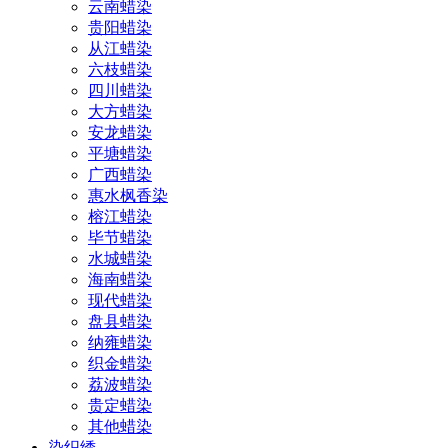
云南蜡染
贵阳蜡染
从江蜡染
六枝蜡染
四川蜡染
大方蜡染
安龙蜡染
平塘蜡染
广西蜡染
惠水枫香染
榕江蜡染
毕节蜡染
水城蜡染
海南蜡染
现代蜡染
盘县蜡染
纳雍蜡染
织金蜡染
荔波蜡染
贵定蜡染
其他蜡染
染织绣