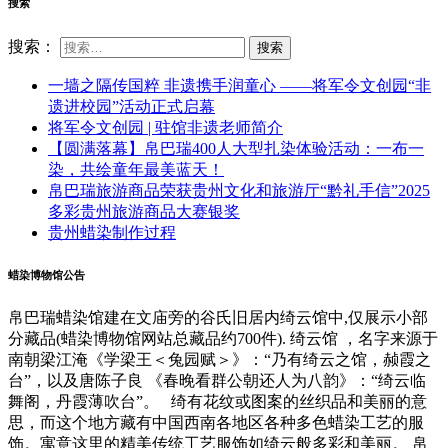
搜索
搜索：
一墙之隔传国粹 非遗携手润童心 ——将军令文创园“非
遗进校园”活动正式启幕
将军令文创园 | 驻馆非遗老师简介
【圆满落幕】帛巴瑞400人大型扎染体验活动：一布一
染，共绘童年最美蓝天！
帛巴瑞旅游商品荣获贵州文化和旅游厅“黔礼手信”2025
多彩贵州旅游商品大赛银奖
贵州蜡染制作过程
蜡染博物馆公告
帛巴瑞蜡染馆建在文庙旁的谷氏旧居内绮云馆中,仅展示小部
分藏品(蜡染博物馆网站总藏品约700件). 绮云馆 ，名字来源于
南朝梁江淹《学梁王＜兔园赋＞》：“乃有绮云之馆，赪霞之
台”，以及唐陈子良 《春晚看群公朝还人为八韵》：“绮云临
舞阁，丹霞薄吹台”。 绮有花纹或图案的丝织品和美丽的意
思，而这个地方藏有中国西南各地区各种多色蜡染工艺的服
饰。寓意这里的精美传统工艺服饰如绮云般多彩和美丽。 帛