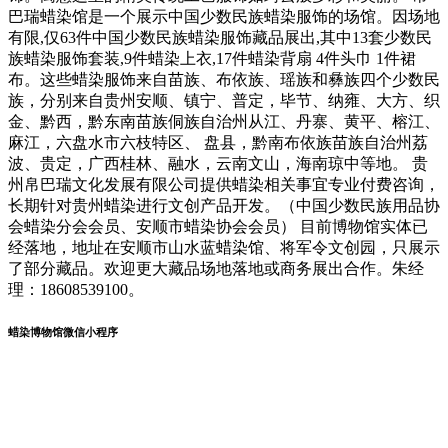
巴瑞蜡染馆是一个展示中国少数民族蜡染服饰的场馆。因场地
有限,仅63件中国少数民族蜡染服饰藏品展出,其中13套少数民
族蜡染服饰套装,9件蜡染上衣,17件蜡染背扇 4件头巾 1件裙
布。这些蜡染服饰来自苗族、布依族、瑶族和彝族四个少数民
族，分别来自贵州安顺、镇宁、普定，毕节、纳雍、大方、织
金、黔西，黔东南苗族侗族自治州从江、丹寨、黄平、榕江、
麻江，六盘水市六枝特区、 盘县，黔南布依族苗族自治州荔
波、贵定，广西桂林、融水，云南文山，海南琼中等地。 贵
州帛巴瑞文化发展有限公司提供蜡染相关事宜专业付费咨询，
长期针对贵州蜡染进行文创产品开发。（中国少数民族用品协
会蜡染分会会员、安顺市蜡染协会会员） 目前博物馆实体已
经落地，地址在安顺市山水蓝蜡染馆、将军令文创园，只展示
了部分藏品。欢迎更大藏品场地落地或商务展出合作。朱经
理：18608539100。
蜡染博物馆微信小程序