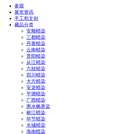
参观
展览资讯
手工和文创
藏品分类
安顺蜡染
三都蜡染
丹寨蜡染
云南蜡染
贵阳蜡染
从江蜡染
六枝蜡染
四川蜡染
大方蜡染
安龙蜡染
平塘蜡染
广西蜡染
惠水枫香染
榕江蜡染
毕节蜡染
水城蜡染
海南蜡染