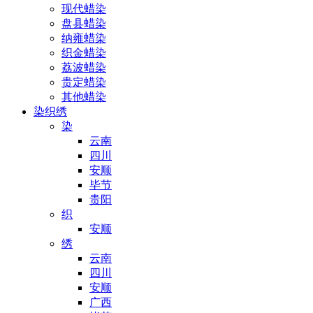
现代蜡染
盘县蜡染
纳雍蜡染
织金蜡染
荔波蜡染
贵定蜡染
其他蜡染
染织绣
染
云南
四川
安顺
毕节
贵阳
织
安顺
绣
云南
四川
安顺
广西