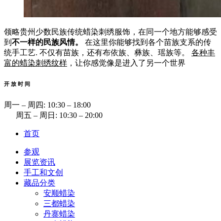
领略贵州少数民族传统蜡染刺绣服饰，在同一个地方能够感受
到
不一样的民族风情。
在这里你能够找到各个苗族支系的传
统手工艺. 不仅有苗族，还有布依族、彝族、瑶族等。
各种丰
富的蜡染刺绣纹样
，让你感觉像是进入了另一个世界
开 放 时 间
周一 ‒ 周四: 10:30 ‒ 18:00
周五 ‒ 周日: 10:30 ‒ 20:00
首页
参观
展览资讯
手工和文创
藏品分类
安顺蜡染
三都蜡染
丹寨蜡染