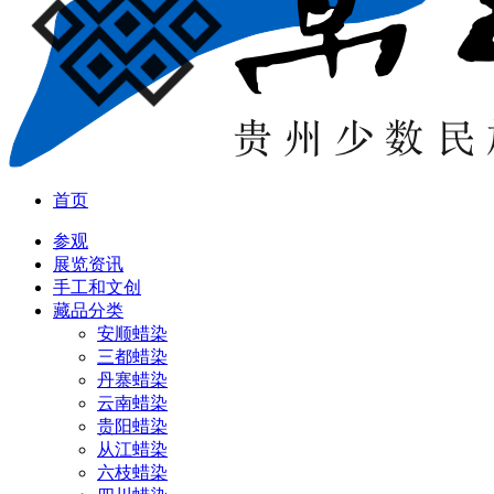
首页
参观
展览资讯
手工和文创
藏品分类
安顺蜡染
三都蜡染
丹寨蜡染
云南蜡染
贵阳蜡染
从江蜡染
六枝蜡染