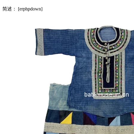
简述： [erphpdown]