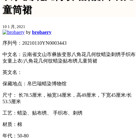
童筒裙
10 1 月, 2021
by
brobaery
序列号：20210110YN0003443
中文名：云南省文山市彝族变形八角花几何纹蜡染刺绣手织布
女童上衣/八角花几何纹蜡染贴布绣儿童筒裙
英文名：
保藏地点：帛巴瑞蜡染博物馆
尺寸： 长78.5厘米，袖宽14厘米，高49厘米，下宽45厘米/长
53.5厘米
工艺：蜡染、贴布绣、 手织布、刺绣
材质：棉
年代：50-80