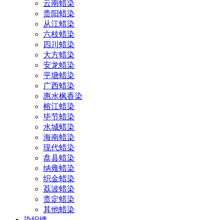
云南蜡染
贵阳蜡染
从江蜡染
六枝蜡染
四川蜡染
大方蜡染
安龙蜡染
平塘蜡染
广西蜡染
惠水枫香染
榕江蜡染
毕节蜡染
水城蜡染
海南蜡染
现代蜡染
盘县蜡染
纳雍蜡染
织金蜡染
荔波蜡染
贵定蜡染
其他蜡染
染织绣