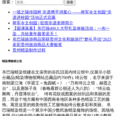
搜索：
一墙之隔传国粹 非遗携手润童心 ——将军令文创园“非
遗进校园”活动正式启幕
将军令文创园 | 驻馆非遗老师简介
【圆满落幕】帛巴瑞400人大型扎染体验活动：一布一
染，共绘童年最美蓝天！
帛巴瑞旅游商品荣获贵州文化和旅游厅“黔礼手信”2025
多彩贵州旅游商品大赛银奖
贵州蜡染制作过程
蜡染博物馆公告
帛巴瑞蜡染馆建在文庙旁的谷氏旧居内绮云馆中,仅展示小部
分藏品(蜡染博物馆网站总藏品约700件). 绮云馆 ，名字来源于
南朝梁江淹《学梁王＜兔园赋＞》：“乃有绮云之馆，赪霞之
台”，以及唐陈子良 《春晚看群公朝还人为八韵》：“绮云临
舞阁，丹霞薄吹台”。 绮有花纹或图案的丝织品和美丽的意
思，而这个地方藏有中国西南各地区各种多色蜡染工艺的服
饰。寓意这里的精美传统工艺服饰如绮云般多彩和美丽。 帛
巴瑞蜡染馆是一个展示中国少数民族蜡染服饰的场馆。因场地
有限,仅63件中国少数民族蜡染服饰藏品展出,其中13套少数民