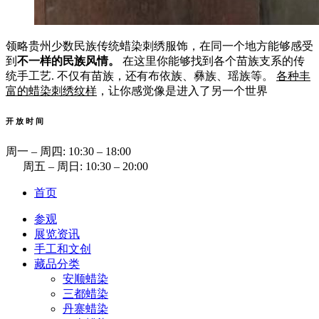
领略贵州少数民族传统蜡染刺绣服饰，在同一个地方能够感受
到
不一样的民族风情。
在这里你能够找到各个苗族支系的传
统手工艺. 不仅有苗族，还有布依族、彝族、瑶族等。
各种丰
富的蜡染刺绣纹样
，让你感觉像是进入了另一个世界
开 放 时 间
周一 ‒ 周四: 10:30 ‒ 18:00
周五 ‒ 周日: 10:30 ‒ 20:00
首页
参观
展览资讯
手工和文创
藏品分类
安顺蜡染
三都蜡染
丹寨蜡染