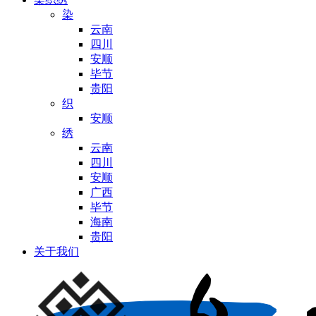
染
云南
四川
安顺
毕节
贵阳
织
安顺
绣
云南
四川
安顺
广西
毕节
海南
贵阳
关于我们