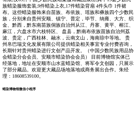
族蜡染服饰套装,9件蜡染上衣,17件蜡染背扇 4件头巾 1件裙
布。这些蜡染服饰来自苗族、布依族、瑶族和彝族四个少数民
族，分别来自贵州安顺、镇宁、普定，毕节、纳雍、大方、织
金、黔西，黔东南苗族侗族自治州从江、丹寨、黄平、榕江、
麻江，六盘水市六枝特区、 盘县，黔南布依族苗族自治州荔
波、贵定，广西桂林、融水，云南文山，海南琼中等地。 贵
州帛巴瑞文化发展有限公司提供蜡染相关事宜专业付费咨询，
长期针对贵州蜡染进行文创产品开发。（中国少数民族用品协
会蜡染分会会员、安顺市蜡染协会会员） 目前博物馆实体已
经落地，地址在安顺市山水蓝蜡染馆、将军令文创园，只展示
了部分藏品。欢迎更大藏品场地落地或商务展出合作。朱经
理：18608539100。
蜡染博物馆微信小程序