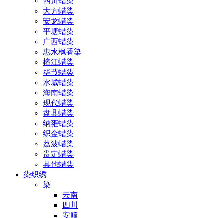
四川蜡染
大方蜡染
安龙蜡染
平塘蜡染
广西蜡染
惠水枫香染
榕江蜡染
毕节蜡染
水城蜡染
海南蜡染
现代蜡染
盘县蜡染
纳雍蜡染
织金蜡染
荔波蜡染
贵定蜡染
其他蜡染
染织绣
染
云南
四川
安顺