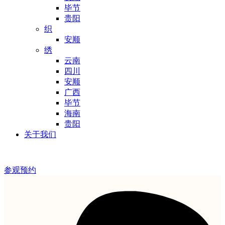
毕节
贵阳
织
安顺
绣
云南
四川
安顺
广西
毕节
海南
贵阳
关于我们
参观预约