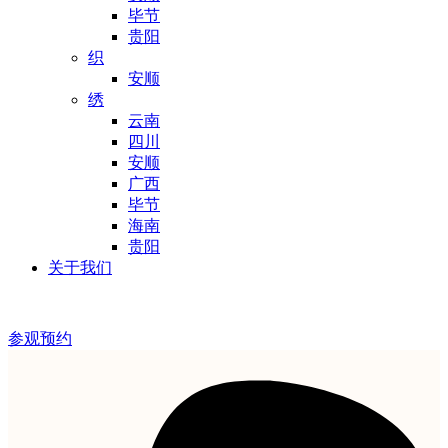
毕节
贵阳
织
安顺
绣
云南
四川
安顺
广西
毕节
海南
贵阳
关于我们
参观预约