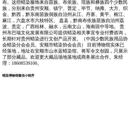
布。这些蜡染服饰来自苗族、布依族、瑶族和彝族四个少数民
族，分别来自贵州安顺、镇宁、普定，毕节、纳雍、大方、织
金、黔西，黔东南苗族侗族自治州从江、丹寨、黄平、榕江、
麻江，六盘水市六枝特区、 盘县，黔南布依族苗族自治州荔
波、贵定，广西桂林、融水，云南文山，海南琼中等地。 贵
州帛巴瑞文化发展有限公司提供蜡染相关事宜专业付费咨询，
长期针对贵州蜡染进行文创产品开发。（中国少数民族用品协
会蜡染分会会员、安顺市蜡染协会会员） 目前博物馆实体已
经落地，地址在安顺市山水蓝蜡染馆、将军令文创园，只展示
了部分藏品。欢迎更大藏品场地落地或商务展出合作。朱经
理：18608539100。
蜡染博物馆微信小程序