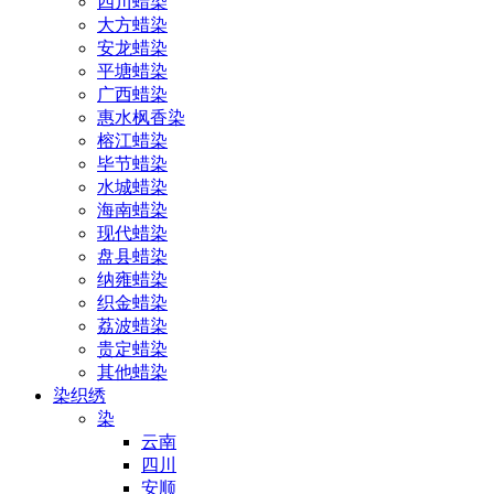
四川蜡染
大方蜡染
安龙蜡染
平塘蜡染
广西蜡染
惠水枫香染
榕江蜡染
毕节蜡染
水城蜡染
海南蜡染
现代蜡染
盘县蜡染
纳雍蜡染
织金蜡染
荔波蜡染
贵定蜡染
其他蜡染
染织绣
染
云南
四川
安顺