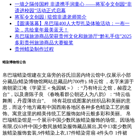
一墙之隔传国粹 非遗携手润童心 ——将军令文创园“非
遗进校园”活动正式启幕
将军令文创园 | 驻馆非遗老师简介
【圆满落幕】帛巴瑞400人大型扎染体验活动：一布一
染，共绘童年最美蓝天！
帛巴瑞旅游商品荣获贵州文化和旅游厅“黔礼手信”2025
多彩贵州旅游商品大赛银奖
贵州蜡染制作过程
蜡染博物馆公告
帛巴瑞蜡染馆建在文庙旁的谷氏旧居内绮云馆中,仅展示小部
分藏品(蜡染博物馆网站总藏品约700件). 绮云馆 ，名字来源于
南朝梁江淹《学梁王＜兔园赋＞》：“乃有绮云之馆，赪霞之
台”，以及唐陈子良 《春晚看群公朝还人为八韵》：“绮云临
舞阁，丹霞薄吹台”。 绮有花纹或图案的丝织品和美丽的意
思，而这个地方藏有中国西南各地区各种多色蜡染工艺的服
饰。寓意这里的精美传统工艺服饰如绮云般多彩和美丽。 帛
巴瑞蜡染馆是一个展示中国少数民族蜡染服饰的场馆。因场地
有限,仅63件中国少数民族蜡染服饰藏品展出,其中13套少数民
族蜡染服饰套装,9件蜡染上衣,17件蜡染背扇 4件头巾 1件裙