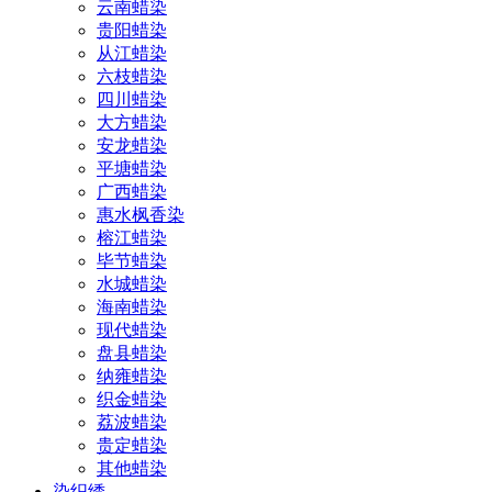
云南蜡染
贵阳蜡染
从江蜡染
六枝蜡染
四川蜡染
大方蜡染
安龙蜡染
平塘蜡染
广西蜡染
惠水枫香染
榕江蜡染
毕节蜡染
水城蜡染
海南蜡染
现代蜡染
盘县蜡染
纳雍蜡染
织金蜡染
荔波蜡染
贵定蜡染
其他蜡染
染织绣