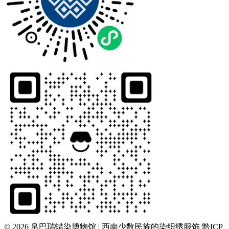
© 2026 帛巴瑞蜡染博物馆 | 西南少数民族的染织绣服饰
黔ICP