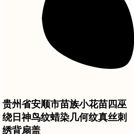
贵州省安顺市苗族小花苗四巫
绕日神鸟纹蜡染几何纹真丝刺
绣背扇盖