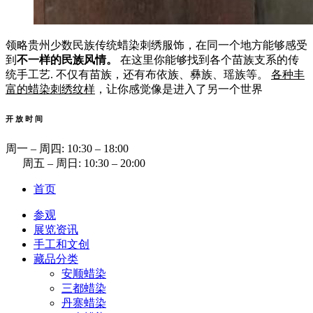
领略贵州少数民族传统蜡染刺绣服饰，在同一个地方能够感受
到
不一样的民族风情。
在这里你能够找到各个苗族支系的传
统手工艺. 不仅有苗族，还有布依族、彝族、瑶族等。
各种丰
富的蜡染刺绣纹样
，让你感觉像是进入了另一个世界
开 放 时 间
周一 ‒ 周四: 10:30 ‒ 18:00
周五 ‒ 周日: 10:30 ‒ 20:00
首页
参观
展览资讯
手工和文创
藏品分类
安顺蜡染
三都蜡染
丹寨蜡染