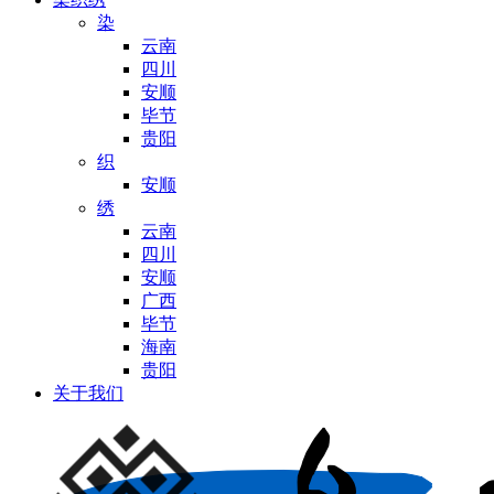
染
云南
四川
安顺
毕节
贵阳
织
安顺
绣
云南
四川
安顺
广西
毕节
海南
贵阳
关于我们