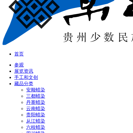
首页
参观
展览资讯
手工和文创
藏品分类
安顺蜡染
三都蜡染
丹寨蜡染
云南蜡染
贵阳蜡染
从江蜡染
六枝蜡染