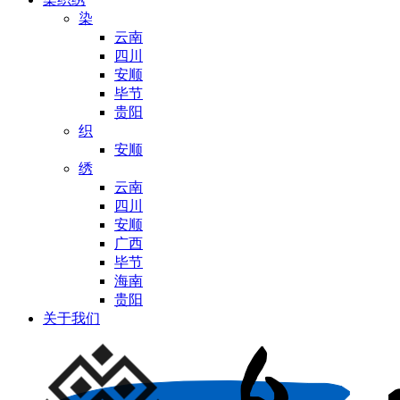
染
云南
四川
安顺
毕节
贵阳
织
安顺
绣
云南
四川
安顺
广西
毕节
海南
贵阳
关于我们