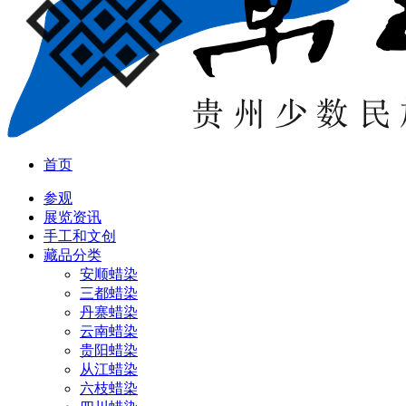
首页
参观
展览资讯
手工和文创
藏品分类
安顺蜡染
三都蜡染
丹寨蜡染
云南蜡染
贵阳蜡染
从江蜡染
六枝蜡染