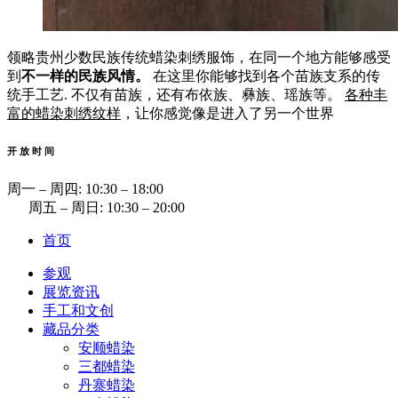
领略贵州少数民族传统蜡染刺绣服饰，在同一个地方能够感受
到
不一样的民族风情。
在这里你能够找到各个苗族支系的传
统手工艺. 不仅有苗族，还有布依族、彝族、瑶族等。
各种丰
富的蜡染刺绣纹样
，让你感觉像是进入了另一个世界
开 放 时 间
周一 ‒ 周四: 10:30 ‒ 18:00
周五 ‒ 周日: 10:30 ‒ 20:00
首页
参观
展览资讯
手工和文创
藏品分类
安顺蜡染
三都蜡染
丹寨蜡染