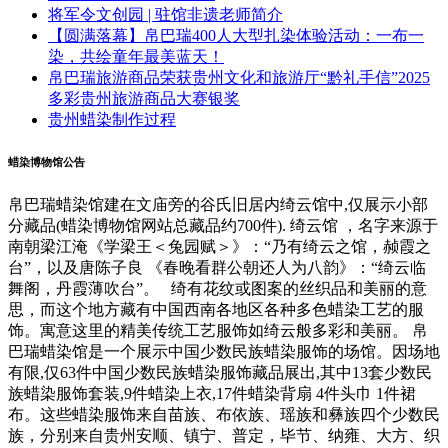
将军令文创园 | 驻馆非遗老师简介
【圆满落幕】帛巴瑞400人大型扎染体验活动：一布一
染，共绘童年最美蓝天！
帛巴瑞旅游商品荣获贵州文化和旅游厅“黔礼手信”2025
多彩贵州旅游商品大赛银奖
贵州蜡染制作过程
蜡染博物馆公告
帛巴瑞蜡染馆建在文庙旁的谷氏旧居内绮云馆中,仅展示小部
分藏品(蜡染博物馆网站总藏品约700件). 绮云馆 ，名字来源于
南朝梁江淹《学梁王＜兔园赋＞》：“乃有绮云之馆，赪霞之
台”，以及唐陈子良 《春晚看群公朝还人为八韵》：“绮云临
舞阁，丹霞薄吹台”。 绮有花纹或图案的丝织品和美丽的意
思，而这个地方藏有中国西南各地区各种多色蜡染工艺的服
饰。寓意这里的精美传统工艺服饰如绮云般多彩和美丽。 帛
巴瑞蜡染馆是一个展示中国少数民族蜡染服饰的场馆。因场地
有限,仅63件中国少数民族蜡染服饰藏品展出,其中13套少数民
族蜡染服饰套装,9件蜡染上衣,17件蜡染背扇 4件头巾 1件裙
布。这些蜡染服饰来自苗族、布依族、瑶族和彝族四个少数民
族，分别来自贵州安顺、镇宁、普定，毕节、纳雍、大方、织