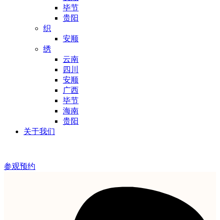
毕节
贵阳
织
安顺
绣
云南
四川
安顺
广西
毕节
海南
贵阳
关于我们
参观预约