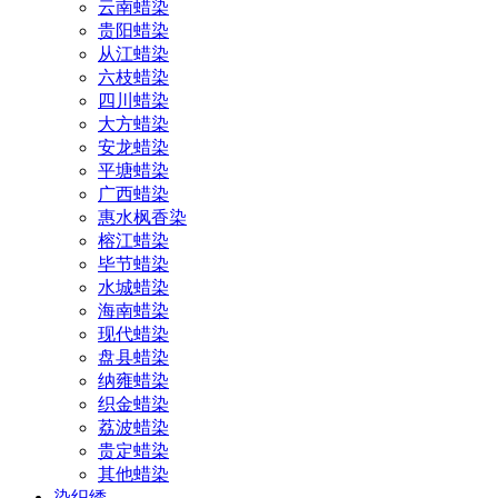
云南蜡染
贵阳蜡染
从江蜡染
六枝蜡染
四川蜡染
大方蜡染
安龙蜡染
平塘蜡染
广西蜡染
惠水枫香染
榕江蜡染
毕节蜡染
水城蜡染
海南蜡染
现代蜡染
盘县蜡染
纳雍蜡染
织金蜡染
荔波蜡染
贵定蜡染
其他蜡染
染织绣