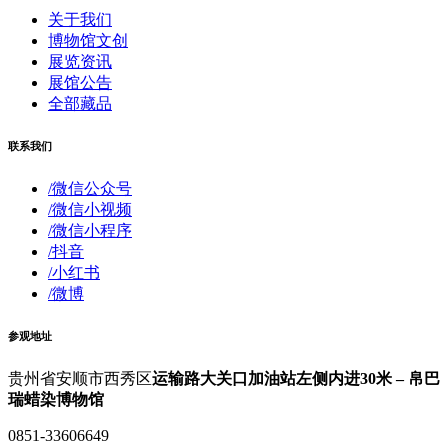
关于我们
博物馆文创
展览资讯
展馆公告
全部藏品
联系我们
/微信公众号
/微信小视频
/微信小程序
/抖音
/小红书
/微博
参观地址
贵州省安顺市西秀区
运输路大关口加油站左侧内进30米 – 帛巴
瑞蜡染博物馆
0851-33606649