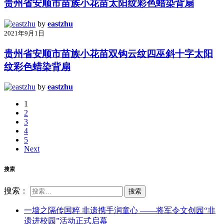
贵州省安顺市苗族小花苗太阳纹彩色蜡染背扇
by
eastzhu
2021年9月1日
贵州省安顺市苗族小花苗双钩云纹四巫斜十字太阳
纹彩色蜡染背扇
by
eastzhu
1
2
3
4
5
Next
搜索
搜索：
一墙之隔传国粹 非遗携手润童心 ——将军令文创园“非
遗进校园”活动正式启幕