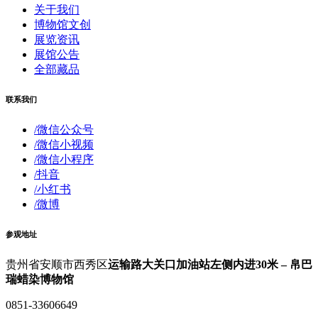
关于我们
博物馆文创
展览资讯
展馆公告
全部藏品
联系我们
/微信公众号
/微信小视频
/微信小程序
/抖音
/小红书
/微博
参观地址
贵州省安顺市西秀区
运输路大关口加油站左侧内进30米 – 帛巴
瑞蜡染博物馆
0851-33606649