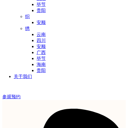
毕节
贵阳
织
安顺
绣
云南
四川
安顺
广西
毕节
海南
贵阳
关于我们
参观预约