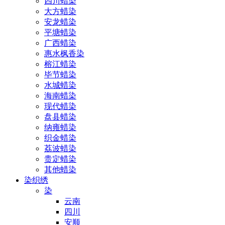
四川蜡染
大方蜡染
安龙蜡染
平塘蜡染
广西蜡染
惠水枫香染
榕江蜡染
毕节蜡染
水城蜡染
海南蜡染
现代蜡染
盘县蜡染
纳雍蜡染
织金蜡染
荔波蜡染
贵定蜡染
其他蜡染
染织绣
染
云南
四川
安顺