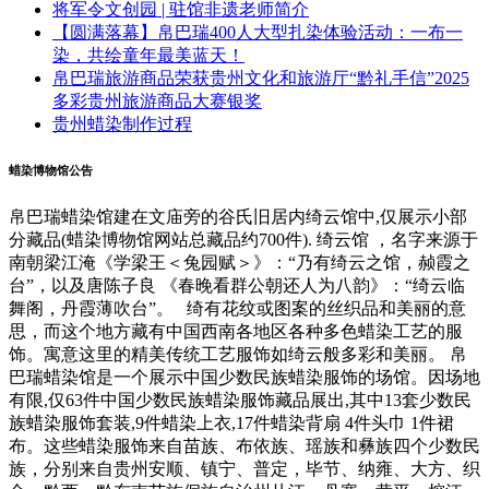
将军令文创园 | 驻馆非遗老师简介
【圆满落幕】帛巴瑞400人大型扎染体验活动：一布一
染，共绘童年最美蓝天！
帛巴瑞旅游商品荣获贵州文化和旅游厅“黔礼手信”2025
多彩贵州旅游商品大赛银奖
贵州蜡染制作过程
蜡染博物馆公告
帛巴瑞蜡染馆建在文庙旁的谷氏旧居内绮云馆中,仅展示小部
分藏品(蜡染博物馆网站总藏品约700件). 绮云馆 ，名字来源于
南朝梁江淹《学梁王＜兔园赋＞》：“乃有绮云之馆，赪霞之
台”，以及唐陈子良 《春晚看群公朝还人为八韵》：“绮云临
舞阁，丹霞薄吹台”。 绮有花纹或图案的丝织品和美丽的意
思，而这个地方藏有中国西南各地区各种多色蜡染工艺的服
饰。寓意这里的精美传统工艺服饰如绮云般多彩和美丽。 帛
巴瑞蜡染馆是一个展示中国少数民族蜡染服饰的场馆。因场地
有限,仅63件中国少数民族蜡染服饰藏品展出,其中13套少数民
族蜡染服饰套装,9件蜡染上衣,17件蜡染背扇 4件头巾 1件裙
布。这些蜡染服饰来自苗族、布依族、瑶族和彝族四个少数民
族，分别来自贵州安顺、镇宁、普定，毕节、纳雍、大方、织