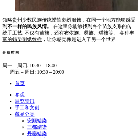
领略贵州少数民族传统蜡染刺绣服饰，在同一个地方能够感受
到
不一样的民族风情。
在这里你能够找到各个苗族支系的传
统手工艺. 不仅有苗族，还有布依族、彝族、瑶族等。
各种丰
富的蜡染刺绣纹样
，让你感觉像是进入了另一个世界
开 放 时 间
周一 ‒ 周四: 10:30 ‒ 18:00
周五 ‒ 周日: 10:30 ‒ 20:00
首页
参观
展览资讯
手工和文创
藏品分类
安顺蜡染
三都蜡染
丹寨蜡染