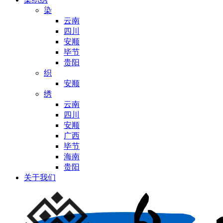
染
云南
四川
安顺
毕节
贵阳
织
安顺
绣
云南
四川
安顺
广西
毕节
海南
贵阳
关于我们