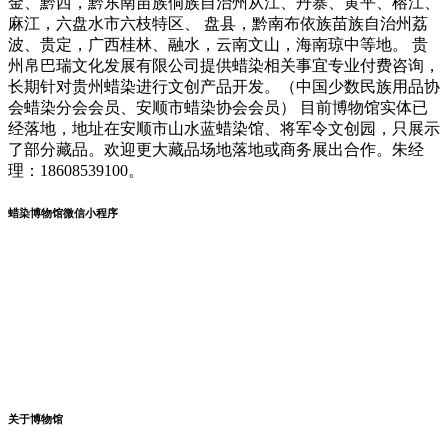
金、黔西，黔东南苗族侗族自治州从江、丹寨、黄平、榕江、
麻江，六盘水市六枝特区、 盘县，黔南布依族苗族自治州荔
波、贵定，广西桂林、融水，云南文山，海南琼中等地。 贵
州帛巴瑞文化发展有限公司提供蜡染相关事宜专业付费咨询，
长期针对贵州蜡染进行文创产品开发。（中国少数民族用品协
会蜡染分会会员、安顺市蜡染协会会员） 目前博物馆实体已
经落地，地址在安顺市山水蓝蜡染馆、将军令文创园，只展示
了部分藏品。欢迎更大藏品场地落地或商务展出合作。朱经
理：18608539100。
蜡染博物馆微信小程序
关于博物馆