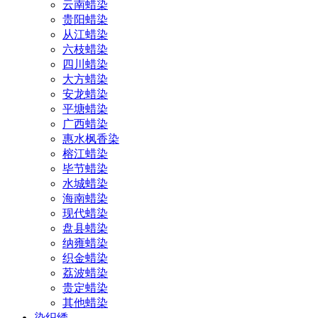
云南蜡染
贵阳蜡染
从江蜡染
六枝蜡染
四川蜡染
大方蜡染
安龙蜡染
平塘蜡染
广西蜡染
惠水枫香染
榕江蜡染
毕节蜡染
水城蜡染
海南蜡染
现代蜡染
盘县蜡染
纳雍蜡染
织金蜡染
荔波蜡染
贵定蜡染
其他蜡染
染织绣