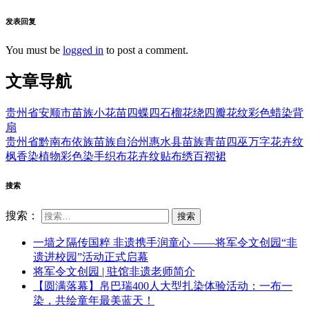
发表回复
You must be
logged in
to post a comment.
文章导航
贵州省安顺市苗族小花苗四蝶四石榴花绕四瓣花纹彩色蜡染背
扇
贵州省黔南布依族苗族自治州惠水县苗族青苗四巫万字花卉纹
枫香染植物彩色染手织布花卉纹贴布绣百褶裙
搜索
搜索：
一墙之隔传国粹 非遗携手润童心 ——将军令文创园“非
遗进校园”活动正式启幕
将军令文创园 | 驻馆非遗老师简介
【圆满落幕】帛巴瑞400人大型扎染体验活动：一布一
染，共绘童年最美蓝天！