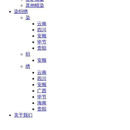
其他蜡染
染织绣
染
云南
四川
安顺
毕节
贵阳
织
安顺
绣
云南
四川
安顺
广西
毕节
海南
贵阳
关于我们