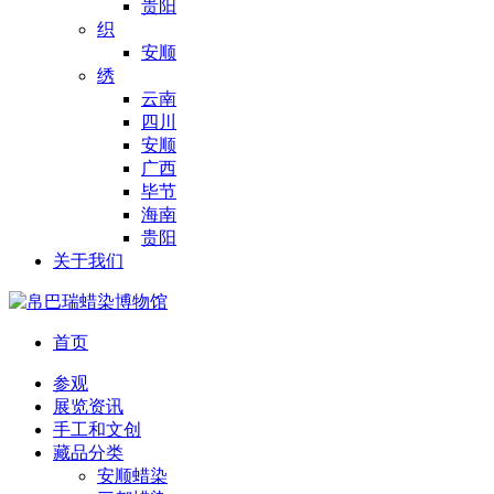
贵阳
织
安顺
绣
云南
四川
安顺
广西
毕节
海南
贵阳
关于我们
首页
参观
展览资讯
手工和文创
藏品分类
安顺蜡染