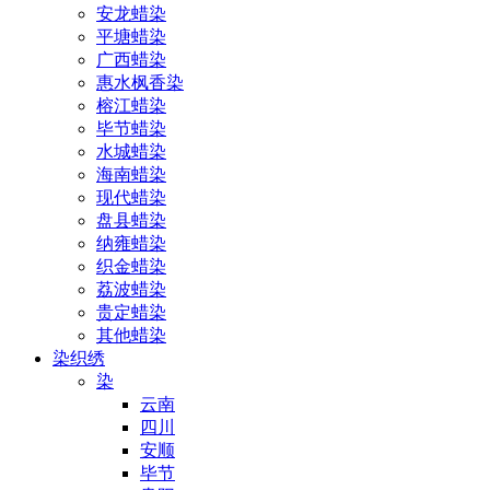
安龙蜡染
平塘蜡染
广西蜡染
惠水枫香染
榕江蜡染
毕节蜡染
水城蜡染
海南蜡染
现代蜡染
盘县蜡染
纳雍蜡染
织金蜡染
荔波蜡染
贵定蜡染
其他蜡染
染织绣
染
云南
四川
安顺
毕节