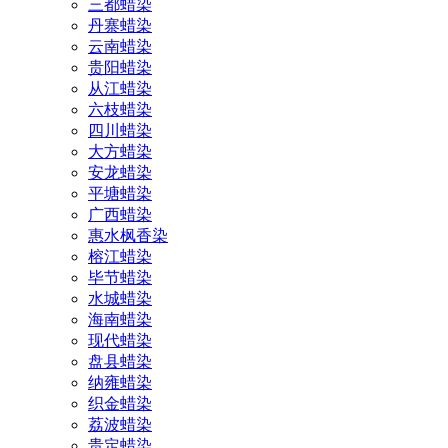
三都蜡染
丹寨蜡染
云南蜡染
贵阳蜡染
从江蜡染
六枝蜡染
四川蜡染
大方蜡染
安龙蜡染
平塘蜡染
广西蜡染
惠水枫香染
榕江蜡染
毕节蜡染
水城蜡染
海南蜡染
现代蜡染
盘县蜡染
纳雍蜡染
织金蜡染
荔波蜡染
贵定蜡染