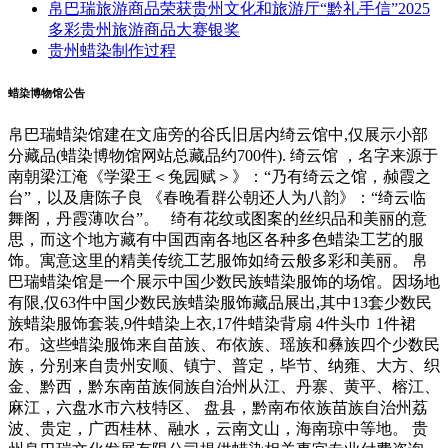
帛巴瑞旅游商品荣获贵州文化和旅游厅“黔礼手信”2025
多彩贵州旅游商品大赛银奖
贵州蜡染制作过程
蜡染博物馆公告
帛巴瑞蜡染馆建在文庙旁的谷氏旧居内绮云馆中,仅展示小部
分藏品(蜡染博物馆网站总藏品约700件). 绮云馆 ，名字来源于
南朝梁江淹《学梁王＜兔园赋＞》：“乃有绮云之馆，赪霞之
台”，以及唐陈子良 《春晚看群公朝还人为八韵》：“绮云临
舞阁，丹霞薄吹台”。 绮有花纹或图案的丝织品和美丽的意
思，而这个地方藏有中国西南各地区各种多色蜡染工艺的服
饰。寓意这里的精美传统工艺服饰如绮云般多彩和美丽。 帛
巴瑞蜡染馆是一个展示中国少数民族蜡染服饰的场馆。因场地
有限,仅63件中国少数民族蜡染服饰藏品展出,其中13套少数民
族蜡染服饰套装,9件蜡染上衣,17件蜡染背扇 4件头巾 1件裙
布。这些蜡染服饰来自苗族、布依族、瑶族和彝族四个少数民
族，分别来自贵州安顺、镇宁、普定，毕节、纳雍、大方、织
金、黔西，黔东南苗族侗族自治州从江、丹寨、黄平、榕江、
麻江，六盘水市六枝特区、 盘县，黔南布依族苗族自治州荔
波、贵定，广西桂林、融水，云南文山，海南琼中等地。 贵