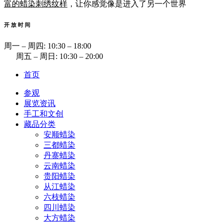
富的蜡染刺绣纹样
，让你感觉像是进入了另一个世界
开 放 时 间
周一 ‒ 周四: 10:30 ‒ 18:00
周五 ‒ 周日: 10:30 ‒ 20:00
首页
参观
展览资讯
手工和文创
藏品分类
安顺蜡染
三都蜡染
丹寨蜡染
云南蜡染
贵阳蜡染
从江蜡染
六枝蜡染
四川蜡染
大方蜡染