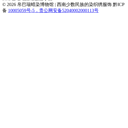
© 2026 帛巴瑞蜡染博物馆 | 西南少数民族的染织绣服饰
黔ICP
备
10005059号-5，贵公网安备52040002000113号