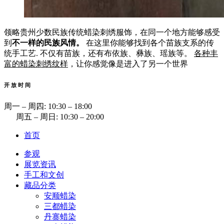
领略贵州少数民族传统蜡染刺绣服饰，在同一个地方能够感受
到
不一样的民族风情。
在这里你能够找到各个苗族支系的传
统手工艺. 不仅有苗族，还有布依族、彝族、瑶族等。
各种丰
富的蜡染刺绣纹样
，让你感觉像是进入了另一个世界
开 放 时 间
周一 ‒ 周四: 10:30 ‒ 18:00
周五 ‒ 周日: 10:30 ‒ 20:00
首页
参观
展览资讯
手工和文创
藏品分类
安顺蜡染
三都蜡染
丹寨蜡染