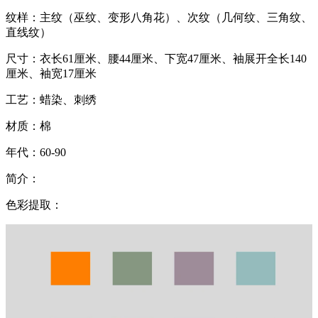
纹样：主纹（巫纹、变形八角花）、次纹（几何纹、三角纹、
直线纹）
尺寸：衣长61厘米、腰44厘米、下宽47厘米、袖展开全长140
厘米、袖宽17厘米
工艺：蜡染、刺绣
材质：棉
年代：60-90
简介：
色彩提取：