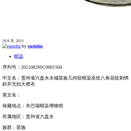
29 8 月, 2021
by
eastzhu
蜡染
序列号：20210829SC0001504
中文名：贵州省六盘水水城苗族几何纹蜡染巫纹八角花纹刺绣
斜开无扣大襟衣
英文名：
保藏地点：帛巴瑞蜡染博物馆
所属地区：贵州省六盘水
族群：苗族