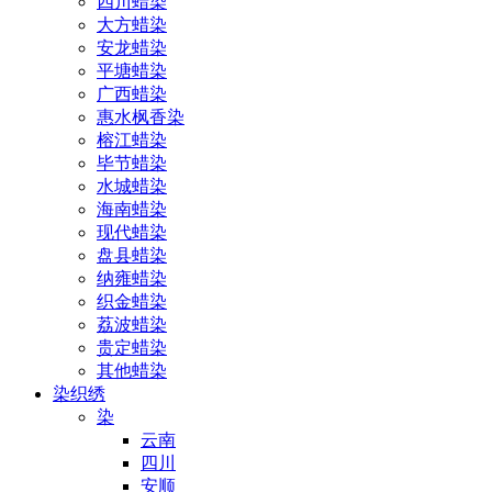
四川蜡染
大方蜡染
安龙蜡染
平塘蜡染
广西蜡染
惠水枫香染
榕江蜡染
毕节蜡染
水城蜡染
海南蜡染
现代蜡染
盘县蜡染
纳雍蜡染
织金蜡染
荔波蜡染
贵定蜡染
其他蜡染
染织绣
染
云南
四川
安顺