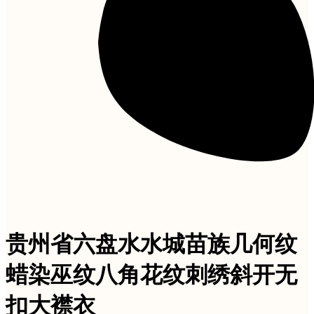
贵州省六盘水水城苗族几何纹
蜡染巫纹八角花纹刺绣斜开无
扣大襟衣