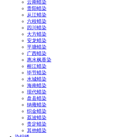
云南蜡染
贵阳蜡染
从江蜡染
六枝蜡染
四川蜡染
大方蜡染
安龙蜡染
平塘蜡染
广西蜡染
惠水枫香染
榕江蜡染
毕节蜡染
水城蜡染
海南蜡染
现代蜡染
盘县蜡染
纳雍蜡染
织金蜡染
荔波蜡染
贵定蜡染
其他蜡染
染织绣