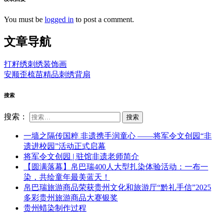
You must be
logged in
to post a comment.
文章导航
打籽绣刺绣装饰画
安顺歪梳苗精品刺绣背扇
搜索
搜索：
一墙之隔传国粹 非遗携手润童心 ——将军令文创园“非
遗进校园”活动正式启幕
将军令文创园 | 驻馆非遗老师简介
【圆满落幕】帛巴瑞400人大型扎染体验活动：一布一
染，共绘童年最美蓝天！
帛巴瑞旅游商品荣获贵州文化和旅游厅“黔礼手信”2025
多彩贵州旅游商品大赛银奖
贵州蜡染制作过程