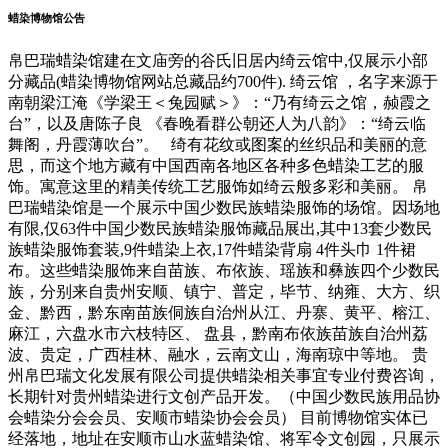
蜡染博物馆公告
帛巴瑞蜡染馆建在文庙旁的谷氏旧居内绮云馆中,仅展示小部
分藏品(蜡染博物馆网站总藏品约700件). 绮云馆 ，名字来源于
南朝梁江淹《学梁王＜兔园赋＞》：“乃有绮云之馆，赪霞之
台”，以及唐陈子良 《春晚看群公朝还人为八韵》：“绮云临
舞阁，丹霞薄吹台”。 绮有花纹或图案的丝织品和美丽的意
思，而这个地方藏有中国西南各地区各种多色蜡染工艺的服
饰。寓意这里的精美传统工艺服饰如绮云般多彩和美丽。 帛
巴瑞蜡染馆是一个展示中国少数民族蜡染服饰的场馆。因场地
有限,仅63件中国少数民族蜡染服饰藏品展出,其中13套少数民
族蜡染服饰套装,9件蜡染上衣,17件蜡染背扇 4件头巾 1件裙
布。这些蜡染服饰来自苗族、布依族、瑶族和彝族四个少数民
族，分别来自贵州安顺、镇宁、普定，毕节、纳雍、大方、织
金、黔西，黔东南苗族侗族自治州从江、丹寨、黄平、榕江、
麻江，六盘水市六枝特区、 盘县，黔南布依族苗族自治州荔
波、贵定，广西桂林、融水，云南文山，海南琼中等地。 贵
州帛巴瑞文化发展有限公司提供蜡染相关事宜专业付费咨询，
长期针对贵州蜡染进行文创产品开发。（中国少数民族用品协
会蜡染分会会员、安顺市蜡染协会会员） 目前博物馆实体已
经落地，地址在安顺市山水蓝蜡染馆、将军令文创园，只展示