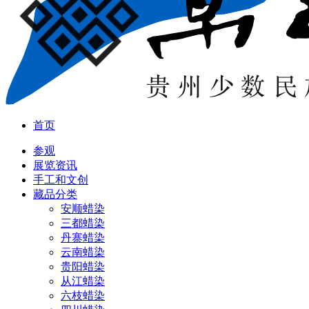
首页
参观
展览资讯
手工和文创
藏品分类
安顺蜡染
三都蜡染
丹寨蜡染
云南蜡染
贵阳蜡染
从江蜡染
六枝蜡染