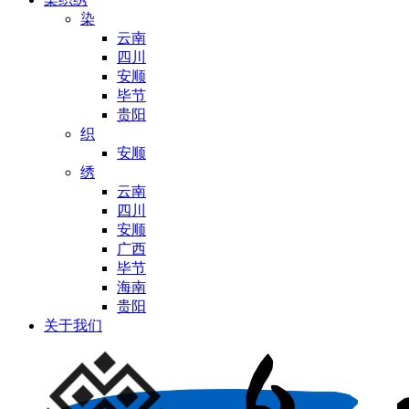
染
云南
四川
安顺
毕节
贵阳
织
安顺
绣
云南
四川
安顺
广西
毕节
海南
贵阳
关于我们