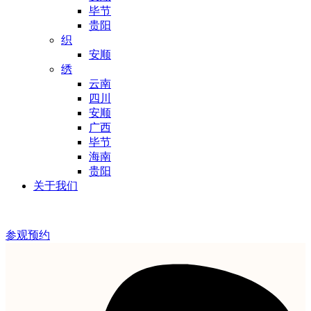
毕节
贵阳
织
安顺
绣
云南
四川
安顺
广西
毕节
海南
贵阳
关于我们
参观预约